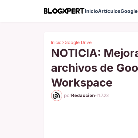
Inicio
Artículos
Google 
Inicio
Google Drive
NOTICIA: Mejora
archivos de Goo
Workspace
por
Redacción
-
11.7.23