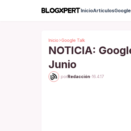
Inicio
Artículos
Google 
Inicio
Google Talk
NOTICIA: Google
Junio
por
Redacción
-
16.4.17