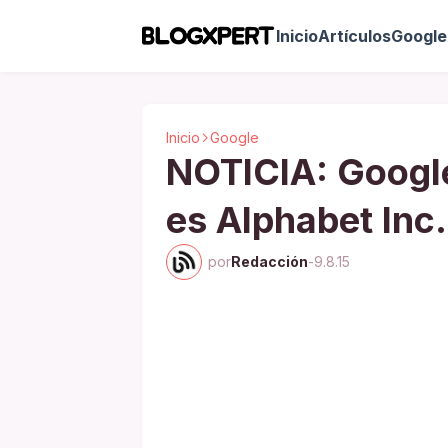
Inicio
Artículos
Google 
Inicio
Google
NOTICIA: Google 
es Alphabet Inc.
por
Redacción
-
9.8.15