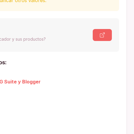
ficar otros valores.
scador y sus productos?
os:
 G Suite y Blogger