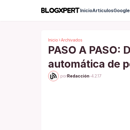
Inicio
Artículos
Google 
Inicio
Archivados
PASO A PASO: De
automática de 
por
Redacción
-
4.2.17