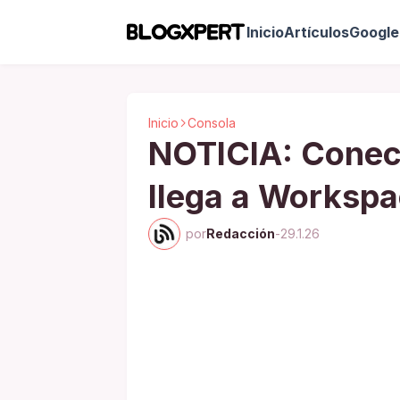
Inicio
Artículos
Google 
Inicio
Consola
NOTICIA: Conec
llega a Workspa
por
Redacción
-
29.1.26