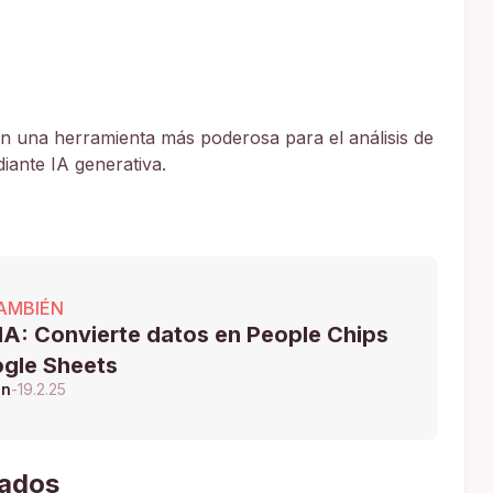
en una herramienta más poderosa para el análisis de
iante IA generativa.
AMBIÉN
A: Convierte datos en People Chips
gle Sheets
ón
-
19.2.25
dados