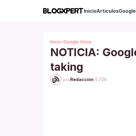
Inicio
Artículos
Google 
Inicio
Google Voice
NOTICIA: Google
taking
por
Redacción
-
5.7.26