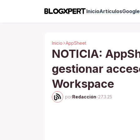
Inicio
Artículos
Google 
Inicio
AppSheet
NOTICIA: AppSh
gestionar acces
Workspace
por
Redacción
-
27.3.25