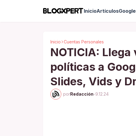
Inicio
Artículos
Google 
Inicio
Cuentas Personales
NOTICIA: Llega 
políticas a Goog
Slides, Vids y D
por
Redacción
-
9.12.24