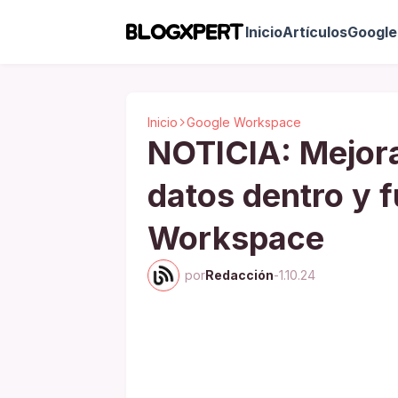
Inicio
Artículos
Google 
Inicio
Google Workspace
NOTICIA: Mejora 
datos dentro y 
Workspace
por
Redacción
-
1.10.24