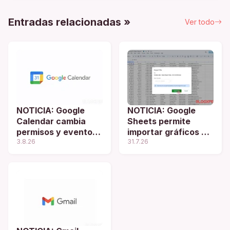
Entradas relacionadas »
Ver todo
NOTICIA: Google
NOTICIA: Google
Calendar cambia
Sheets permite
permisos y eventos
importar gráficos de
recurrentes
3.8.26
barras 3D
31.7.26