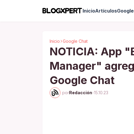
Inicio
Artículos
Google 
Inicio
Google Chat
NOTICIA: App "
Manager" agreg
Google Chat
por
Redacción
-
15.10.23