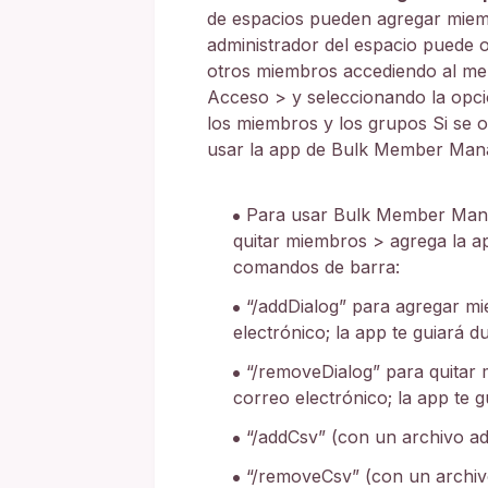
de espacios pueden agregar mie
administrador del espacio puede
otros miembros accediendo al men
Acceso > y seleccionando la opc
los miembros y los grupos Si se 
usar la app de Bulk Member Man
Para usar Bulk Member Manag
quitar miembros > agrega la ap
comandos de barra:
“/addDialog” para agregar m
electrónico; la app te guiará 
“/removeDialog” para quitar
correo electrónico; la app te 
“/addCsv” (con un archivo ad
“/removeCsv” (con un archivo