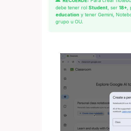
RECUERDE:
Para crear notebo
debe tener rol
Student
, ser
18+
,
education
y tener Gemini, Noteb
grupo u OU.