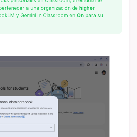
oks personales en Classroom, el estudiante
 pertenecer a una organización de
higher
ookLM y Gemini in Classroom en
On
para su