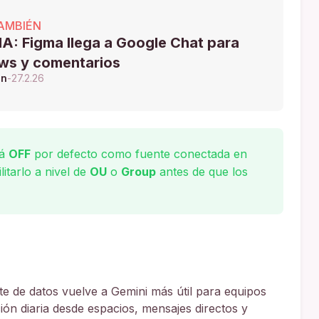
AMBIÉN
A: Figma llega a Google Chat para
ws y comentarios
ón
-
27.2.26
rá
OFF
por defecto como fuente conectada en
itarlo a nivel de
OU
o
Group
antes de que los
e de datos vuelve a Gemini más útil para equipos
ón diaria desde espacios, mensajes directos y