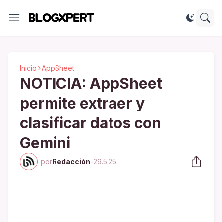
Inicio
AppSheet
NOTICIA: AppSheet
permite extraer y
clasificar datos con
Gemini
por
Redacción
-
29.5.25