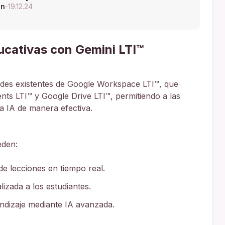
ón
-
19.12.24
cativas con Gemini LTI™
ades existentes de Google Workspace LTI™, que
ts LTI™ y Google Drive LTI™, permitiendo a las
la IA de manera efectiva.
eden:
de lecciones en tiempo real.
izada a los estudiantes.
endizaje mediante IA avanzada.