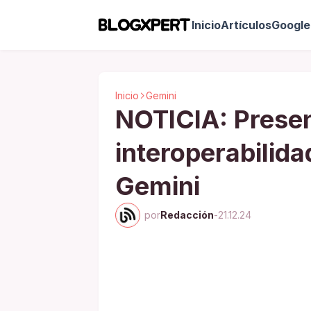
Inicio
Artículos
Google 
Inicio
Gemini
NOTICIA: Presen
interoperabilid
Gemini
por
Redacción
-
21.12.24