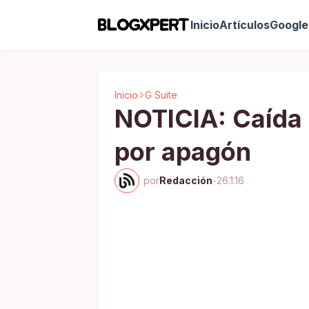
Inicio
Artículos
Google 
Inicio
G Suite
NOTICIA: Caída 
por apagón
por
Redacción
-
26.1.16