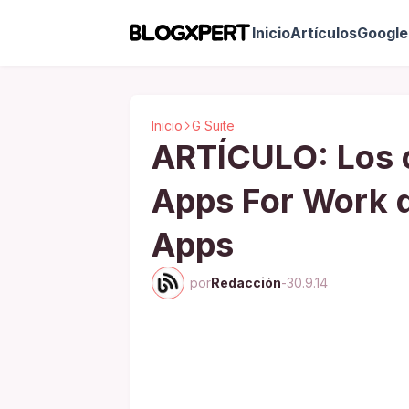
Inicio
Artículos
Google 
Inicio
G Suite
ARTÍCULO: Los 
Apps For Work q
Apps
por
Redacción
-
30.9.14